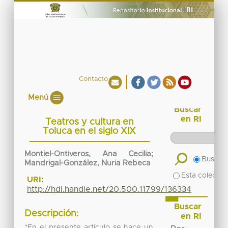
Contacto
Menú
Buscar
en RI
Teatros y cultura en
Toluca en el siglo XIX
Montiel-Ontiveros, Ana Cecilia;
Buscar 
Mandrigal-González, Nuria Rebeca
Esta colecció
URI:
http://hdl.handle.net/20.500.11799/136334
Buscar
Descripción:
en RI
"En el presente artículo se hace un