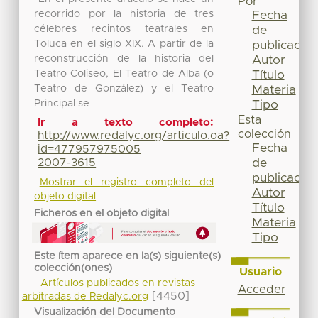
Por
recorrido por la historia de tres
Fecha
célebres recintos teatrales en
de
Toluca en el siglo XIX. A partir de la
publicación
reconstrucción de la historia del
Autor
Teatro Coliseo, El Teatro de Alba (o
Título
Teatro de González) y el Teatro
Materia
Principal se
Tipo
Esta
Ir a texto completo:
colección
http://www.redalyc.org/articulo.oa?
Fecha
id=477957975005
de
2007-3615
publicación
Mostrar el registro completo del
Autor
objeto digital
Título
Ficheros en el objeto digital
Materia
Tipo
Este ítem aparece en la(s) siguiente(s)
colección(ones)
Usuario
Artículos publicados en revistas
Acceder
[4450]
arbitradas de Redalyc.org
Visualización del Documento