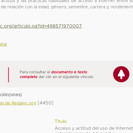
a actitud y las prácticas habituales de acceso a Internet entre l
 de relación con la edad, género, semestre, carrera y rendimien
yc.org/articulo.oa?id=498571970007
ital
cción(ones)
[4450]
das de Redalyc.org
Título
Acceso y actitud del uso de Interne