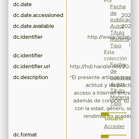
Por
dc.date
Fecha
de
dc.date.accessioned
2022-1
publicación
Autor
dc.date.available
2022-1
Título
dc.identifier
http://www.redalyc.o
Materia
id=
Tipo
Esta
dc.identifier
colección
Fecha
dc.identifier.uri
http://hdl.handle.net/20.50
de
dc.description
"El presente artículo propone
publicación
Autor
actitud y las práctica
Título
acceso a Internet entre los 
Materia
además de conocer su gra
Tipo
con la edad, género, seme
rendimiento académico.
Usuario
Acceder
dc.format
a