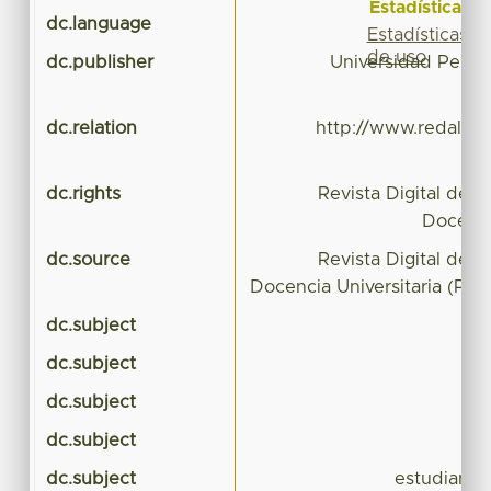
Estadísticas
dc.language
Estadísticas
de uso
dc.publisher
Universidad Perua
dc.relation
http://www.redalyc.o
dc.rights
Revista Digital de I
Docenci
dc.source
Revista Digital de I
Docencia Universitaria (Per
dc.subject
dc.subject
dc.subject
dc.subject
dc.subject
estudiantes