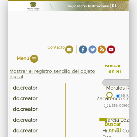
Contacto
Menú
Buscar
Mostrar el registro sencillo del objeto
en RI
digital
dc.creator
Morales Ramí
Buscar 
dc.creator
Zacatenco Cruz,
Esta colecció
dc.creator
Lun
dc.creator
García Lozano
Buscar
en RI
dc.creator
Hidalgo Corté