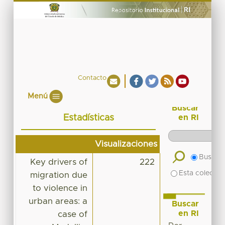
Contacto
Menú
Buscar
Estadísticas
en RI
Visualizaciones
Buscar 
Key drivers of
222
Esta colecció
migration due
to violence in
urban areas: a
Buscar
en RI
case of