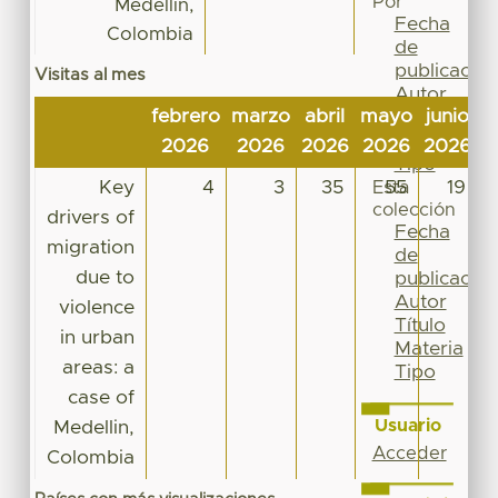
Por
Medellin,
Fecha
Colombia
de
publicación
Visitas al mes
Autor
febrero
marzo
abril
mayo
junio
j
Título
Materia
2026
2026
2026
2026
2026
2
Tipo
Key
4
3
35
55
19
Esta
colección
drivers of
Fecha
migration
de
due to
publicación
Autor
violence
Título
in urban
Materia
areas: a
Tipo
case of
Usuario
Medellin,
Acceder
Colombia