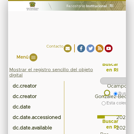
Contacto
Menú
Buscar
Mostrar el registro sencillo del objeto
en RI
digital
dc.creator
Ocampo-Gon
Buscar 
dc.creator
González-Becerri
Esta colecció
dc.date
dc.date.accessioned
2022-1
Buscar
en RI
dc.date.available
2022-1