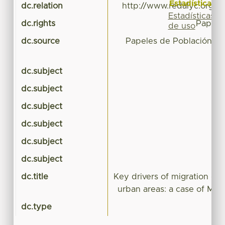
Estadísticas
dc.relation
http://www.redalyc.org/re
Estadísticas
dc.rights
Papele
de uso
dc.source
Papeles de Población (
dc.subject
dc.subject
dc.subject
dc.subject
dc.subject
dc.subject
dc.title
Key drivers of migration due
urban areas: a case of Med
dc.type