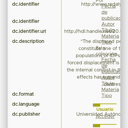
Por
dc.identifier
http://www.redalyc.o
Fecha
i
de
publicación
dc.identifier
Autor
Título
dc.identifier.uri
http://hdl.handle.net/20.50
Materia
dc.description
"The displaced peop
Tipo
Esta
constitute one of the 
colección
populations of IDPs (I
Fecha
forced displacement is ma
de
the internal conflict in the
publicación
effects has expanded
Autor
Título
centres su
Materia
dc.format
a
Tipo
dc.language
Usuario
dc.publisher
Universidad Autónoma
Acceder