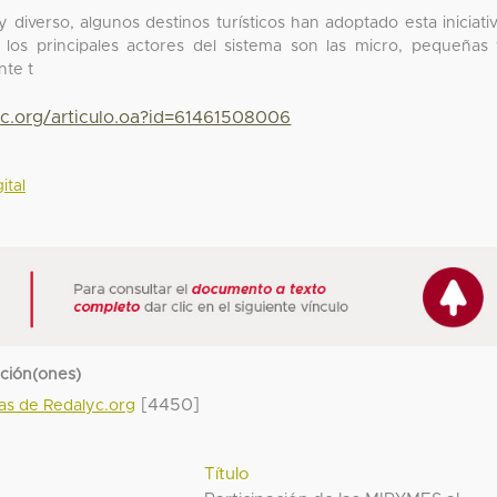
diverso, algunos destinos turísticos han adoptado esta iniciati
los principales actores del sistema son las micro, pequeñas
nte t
yc.org/articulo.oa?id=61461508006
ital
cción(ones)
[4450]
das de Redalyc.org
Título