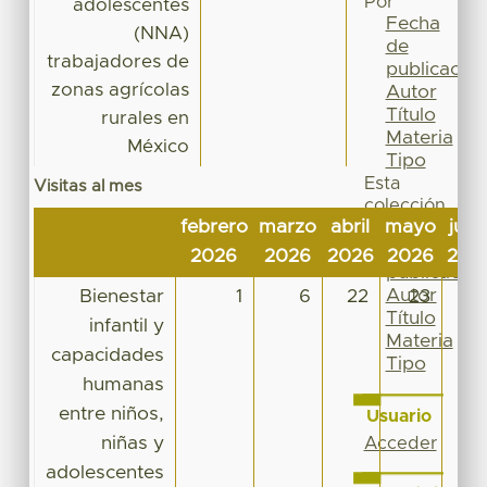
Por
adolescentes
Fecha
(NNA)
de
trabajadores de
publicación
zonas agrícolas
Autor
Título
rurales en
Materia
México
Tipo
Esta
Visitas al mes
colección
febrero
marzo
abril
mayo
juni
Fecha
de
2026
2026
2026
2026
202
publicación
Autor
Bienestar
1
6
22
23
Título
infantil y
Materia
capacidades
Tipo
humanas
entre niños,
Usuario
niñas y
Acceder
adolescentes