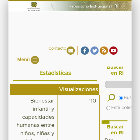
Contacto
Menú
Buscar
Estadísticas
en RI
Visualizaciones
Buscar 
Bienestar
110
Esta colecció
infantil y
capacidades
humanas entre
Buscar
en RI
niños, niñas y