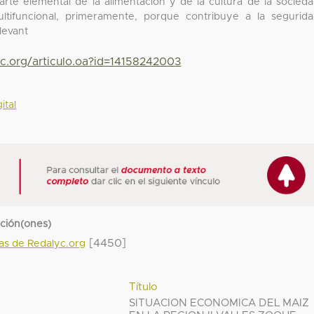
arte elemental de la alimentación y de la cultura de la socied
ltifuncional, primeramente, porque contribuye a la segurid
levant
yc.org/articulo.oa?id=14158242003
ital
cción(ones)
[4450]
das de Redalyc.org
Título
SITUACION ECONOMICA DEL MAIZ