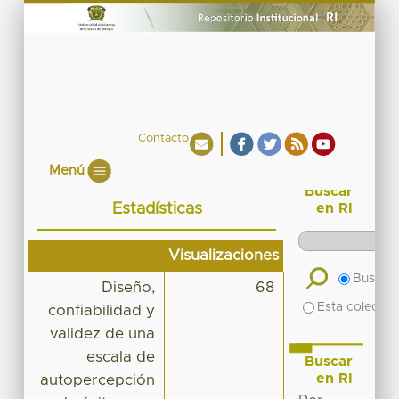
Contacto
Menú
Buscar
Estadísticas
en RI
Visualizaciones
Buscar 
Diseño,
68
Esta colecció
confiabilidad y
validez de una
escala de
Buscar
en RI
autopercepción