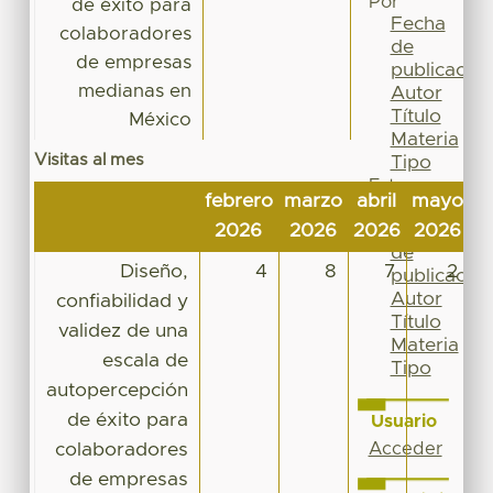
Por
de éxito para
Fecha
colaboradores
de
de empresas
publicación
medianas en
Autor
Título
México
Materia
Visitas al mes
Tipo
Esta
febrero
marzo
abril
mayo
j
colección
Fecha
2026
2026
2026
2026
2
de
Diseño,
4
8
7
2
publicación
Autor
confiabilidad y
Título
validez de una
Materia
escala de
Tipo
autopercepción
de éxito para
Usuario
colaboradores
Acceder
de empresas