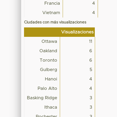
Francia
4
Vietnam
4
Ciudades con más visualizaciones
Visualizaciones
Ottawa
11
Oakland
6
Toronto
6
Gulberg
5
Hanoi
4
Palo Alto
4
Basking Ridge
3
Ithaca
3
Rochester
3