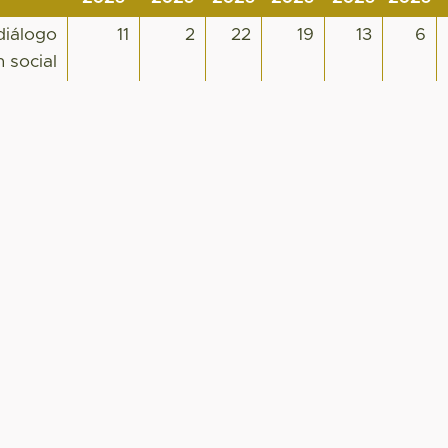
diálogo
11
2
22
19
13
6
 social