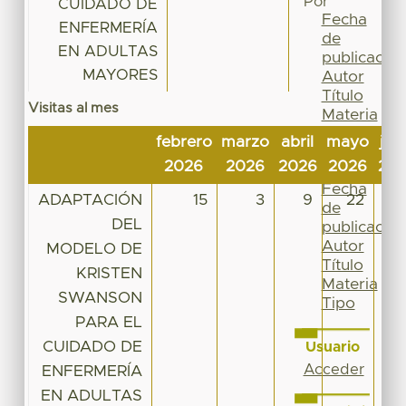
Por
CUIDADO DE
Fecha
ENFERMERÍA
de
EN ADULTAS
publicación
MAYORES
Autor
Título
Visitas al mes
Materia
Tipo
febrero
marzo
abril
mayo
jun
Esta
2026
2026
2026
2026
20
colección
Fecha
ADAPTACIÓN
15
3
9
22
1
de
DEL
publicación
Autor
MODELO DE
Título
KRISTEN
Materia
SWANSON
Tipo
PARA EL
CUIDADO DE
Usuario
Acceder
ENFERMERÍA
EN ADULTAS