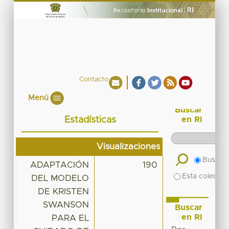
Contacto
Menú
Buscar
Estadísticas
en RI
Visualizaciones
Buscar 
ADAPTACIÓN
190
Esta colecció
DEL MODELO
DE KRISTEN
SWANSON
Buscar
en RI
PARA EL