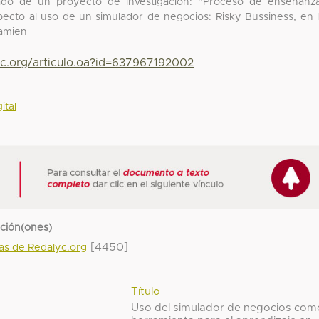
ivado de un proyecto de investigación: “Proceso de enseñanz
specto al uso de un simulador de negocios: Risky Bussiness, en 
ramien
yc.org/articulo.oa?id=637967192002
ital
cción(ones)
[4450]
das de Redalyc.org
Título
Uso del simulador de negocios com