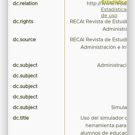
Estadísticas
dc.relation
http://www.redalyc.o
Estadísticas
de uso
dc.rights
RECAI Revista de Estudios 
Administració
dc.source
RECAI Revista de Estudios 
Administración e Infom
dc.subject
Administración 
dc.subject
dc.subject
dc.subject
dc.subject
Simulador
dc.title
Uso del simulador de 
herramienta para el 
alumnos de educación 