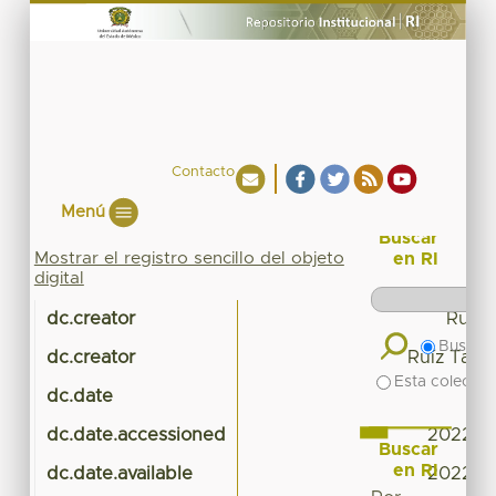
Contacto
Menú
Buscar
Mostrar el registro sencillo del objeto
en RI
digital
dc.creator
Ruíz 
Buscar 
dc.creator
Ruíz Tapia
Esta colecció
dc.date
dc.date.accessioned
2022-10
Buscar
en RI
dc.date.available
2022-10