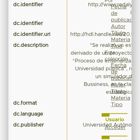
Por
dc.identifier
http://www.redalyc.o
Fecha
id=
de
publicación
dc.identifier
Autor
Título
dc.identifier.uri
http://hdl.handle.net/20.50
Materia
dc.description
"Se realizó un estud
Tipo
Esta
derivado de un proyecto de 
colección
“Proceso de enseñanza-apr
Fecha
Universidad pública”, resp
de
un simulador de n
publicación
Bussiness, en la clase
Autor
Título
estratégica 
Materia
dc.format
a
Tipo
dc.language
Usuario
dc.publisher
Universidad Autónoma 
Acceder