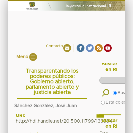
Contacto
Menú
Buscar
en RI
Transparentando los
poderes públicos:
Gobierno abierto,
parlamento abierto y
justicia abierta
Buscar 
Esta colecció
Sánchez González, José Juan
URI:
Buscar
http://hdl.handle.net/20.500.11799/136664
en RI