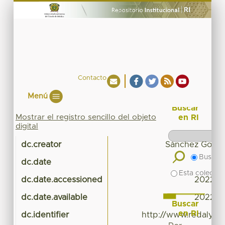
Contacto
Menú
Buscar
Mostrar el registro sencillo del objeto
en RI
digital
dc.creator
Sánchez Gonzá
Buscar 
dc.date
Esta colecció
dc.date.accessioned
2022-10
dc.date.available
2022-10
Buscar
en RI
dc.identifier
http://www.redalyc.o