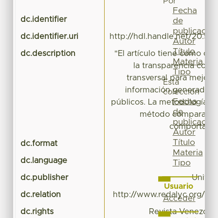
Por
id
Fecha
dc.identifier
de
publicación
dc.identifier.uri
http://hdl.handle.net/20.50
Autor
Título
dc.description
"El artículo tiene como obje
Materia
la transparencia como
Tipo
transversal para mejorar
Esta
información generada p
colección
Fecha
públicos. La metodología e
de
método comparativo
publicación
comportamie
Autor
Título
dc.format
a
Materia
dc.language
Tipo
dc.publisher
Univer
Usuario
dc.relation
http://www.redalyc.org/rev
Acceder
dc.rights
Revista Venezola