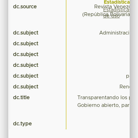
Estadísticas
dc.source
Revista Venezola
Estadísticas
(República Bolivariana
de uso
dc.subject
Administración 
dc.subject
dc.subject
go
dc.subject
dc.subject
parl
dc.subject
Rendic
dc.title
Transparentando los pod
Gobierno abierto, parlam
dc.type