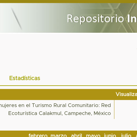
Estadísticas
Visualiz
jeres en el Turismo Rural Comunitario: Red
Ecoturística Calakmul, Campeche, México
febrero
marzo
abril
mayo
junio
julio