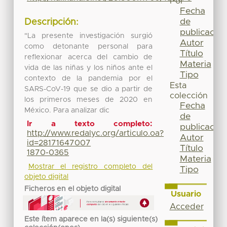
Por
Fecha
de
Descripción:
publicación
"La presente investigación surgió
Autor
como detonante personal para
Título
reflexionar acerca del cambio de
Materia
vida de las niñas y los niños ante el
Tipo
contexto de la pandemia por el
Esta
SARS-CoV-19 que se dio a partir de
colección
los primeros meses de 2020 en
Fecha
México. Para analizar dic
de
Ir a texto completo:
publicación
http://www.redalyc.org/articulo.oa?
Autor
id=28171647007
Título
1870-0365
Materia
Mostrar el registro completo del
Tipo
objeto digital
Ficheros en el objeto digital
Usuario
Acceder
Este ítem aparece en la(s) siguiente(s)