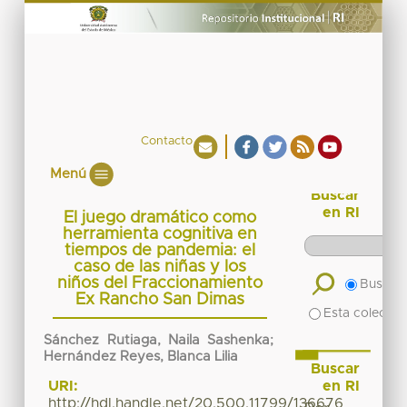
Contacto
Menú
Buscar
en RI
El juego dramático como
herramienta cognitiva en
tiempos de pandemia: el
caso de las niñas y los
niños del Fraccionamiento
Buscar 
Ex Rancho San Dimas
Esta colecció
Sánchez Rutiaga, Naila Sashenka;
Hernández Reyes, Blanca Lilia
Buscar
en RI
URI:
http://hdl.handle.net/20.500.11799/136676