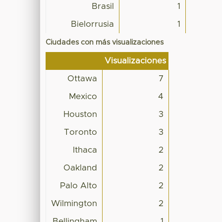
Brasil
1
Bielorrusia
1
Ciudades con más visualizaciones
Visualizaciones
Ottawa
7
Mexico
4
Houston
3
Toronto
3
Ithaca
2
Oakland
2
Palo Alto
2
Wilmington
2
Bellingham
1