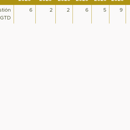
stión
6
2
2
6
5
9
d GTD