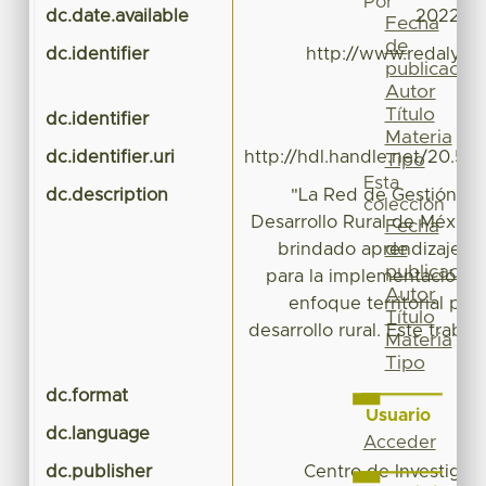
Por
dc.date.available
2022-10
Fecha
de
dc.identifier
http://www.redalyc.o
publicación
i
Autor
Título
dc.identifier
Materia
dc.identifier.uri
http://hdl.handle.net/20.50
Tipo
Esta
dc.description
"La Red de Gestión Terr
colección
Desarrollo Rural de México
Fecha
de
brindado aprendizajes y 
publicación
para la implementación de
Autor
enfoque territorial para
Título
desarrollo rural. Este trabaj
Materia
Tipo
dc.format
a
Usuario
dc.language
Acceder
dc.publisher
Centro de Investigac