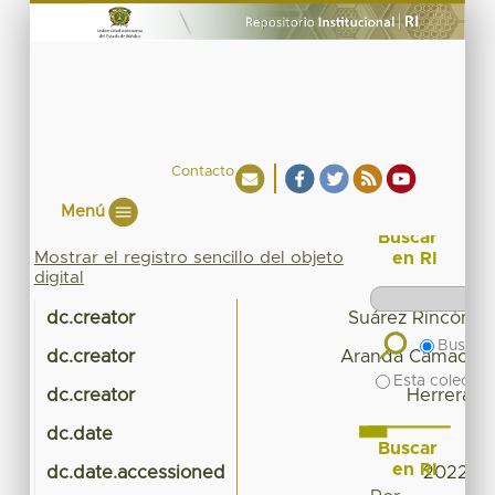
Contacto
Menú
Buscar
Mostrar el registro sencillo del objeto
en RI
digital
dc.creator
Suárez Rincón, J
Buscar 
dc.creator
Aranda Camacho, 
Esta colecció
dc.creator
Herrera-Ta
dc.date
Buscar
en RI
dc.date.accessioned
2022-10