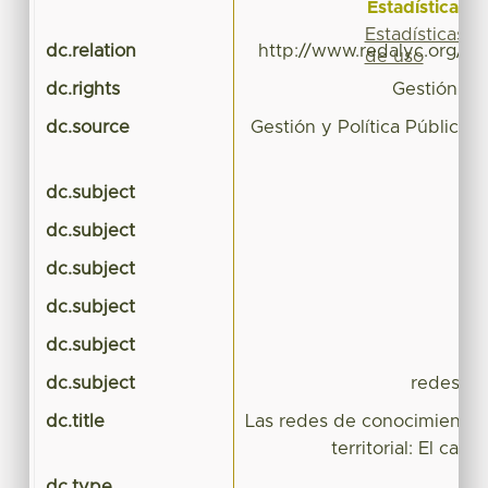
Estadísticas
Ec
Estadísticas
dc.relation
http://www.redalyc.org/rev
de uso
dc.rights
Gestión y P
dc.source
Gestión y Política Pública 
dc.subject
dc.subject
dc.subject
dc.subject
pol
dc.subject
ges
dc.subject
redes de
dc.title
Las redes de conocimiento p
territorial: El cas
dc.type