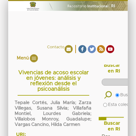
Contacto
Menú
Buscar
en RI
Vivencias de acoso escolar
en jóvenes: análisis y
reflexión desde el
psicoanálisis
Buscar 
Tepale Cortés, Julia María; Zarza
Esta colecció
Villegas, Susana Silvia; Villafaña
Montiel, Lourdes Gabriela;
Villalobos Monroy, Guadalupe;
Buscar
Vargas Cancino, Hilda Carmen
en RI
URI: