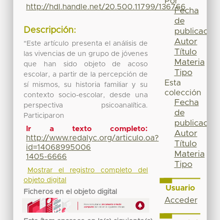
Por
http://hdl.handle.net/20.500.11799/136766
Fecha
de
Descripción:
publicación
Autor
"Este artículo presenta el análisis de
Título
las vivencias de un grupo de jóvenes
Materia
que han sido objeto de acoso
Tipo
escolar, a partir de la percepción de
Esta
sí mismos, su historia familiar y su
colección
contexto socio-escolar, desde una
Fecha
perspectiva psicoanalítica.
de
Participaron
publicación
Ir a texto completo:
Autor
http://www.redalyc.org/articulo.oa?
Título
id=14068995006
Materia
1405-6666
Tipo
Mostrar el registro completo del
objeto digital
Usuario
Ficheros en el objeto digital
Acceder