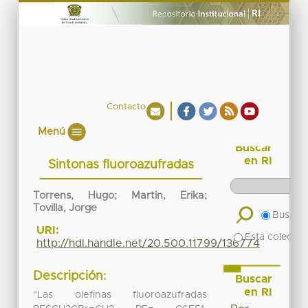
Contacto
Menú
Buscar
en RI
Sintonas fluoroazufradas
Torrens, Hugo; Martin, Erika;
Tovilla, Jorge
Buscar 
URI:
Esta colecció
http://hdl.handle.net/20.500.11799/136774
Descripción:
Buscar
en RI
"Las olefinas fluoroazufradas