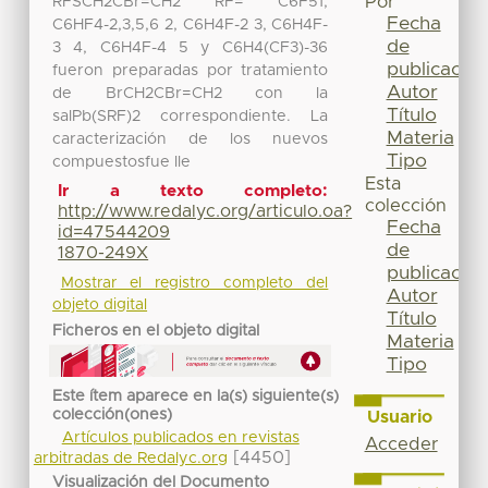
Por
RFSCH2CBr=CH2 RF= C6F51,
Fecha
C6HF4-2,3,5,6 2, C6H4F-2 3, C6H4F-
de
3 4, C6H4F-4 5 y C6H4(CF3)-36
publicación
fueron preparadas por tratamiento
Autor
de BrCH2CBr=CH2 con la
Título
salPb(SRF)2 correspondiente. La
Materia
caracterización de los nuevos
Tipo
compuestosfue lle
Esta
Ir a texto completo:
colección
http://www.redalyc.org/articulo.oa?
Fecha
id=47544209
de
1870-249X
publicación
Mostrar el registro completo del
Autor
objeto digital
Título
Ficheros en el objeto digital
Materia
Tipo
Este ítem aparece en la(s) siguiente(s)
colección(ones)
Usuario
Artículos publicados en revistas
Acceder
[4450]
arbitradas de Redalyc.org
Visualización del Documento