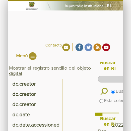
Contacto
Menú
Buscar
Mostrar el registro sencillo del objeto
en RI
digital
dc.creator
Buscar 
dc.creator
Esta colecció
dc.creator
dc.date
Buscar
en RI
dc.date.accessioned
2022-10