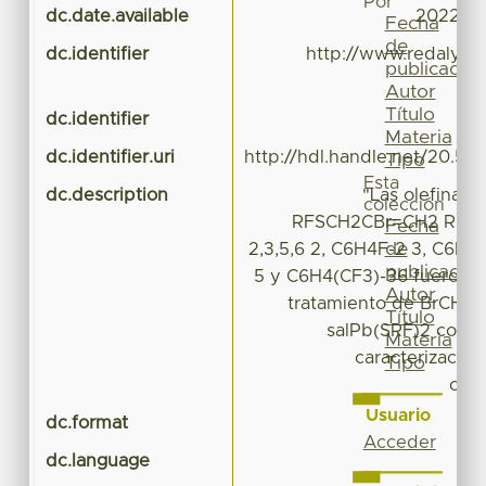
Por
dc.date.available
2022-10
Fecha
de
dc.identifier
http://www.redalyc.o
publicación
Autor
Título
dc.identifier
Materia
dc.identifier.uri
http://hdl.handle.net/20.50
Tipo
Esta
dc.description
"Las olefinas 
colección
RFSCH2CBr=CH2 RF= C
Fecha
de
2,3,5,6 2, C6H4F-2 3, C6H4
publicación
5 y C6H4(CF3)-36 fueron 
Autor
tratamiento de BrCH2C
Título
salPb(SRF)2 corre
Materia
caracterización
Tipo
com
Usuario
dc.format
a
Acceder
dc.language