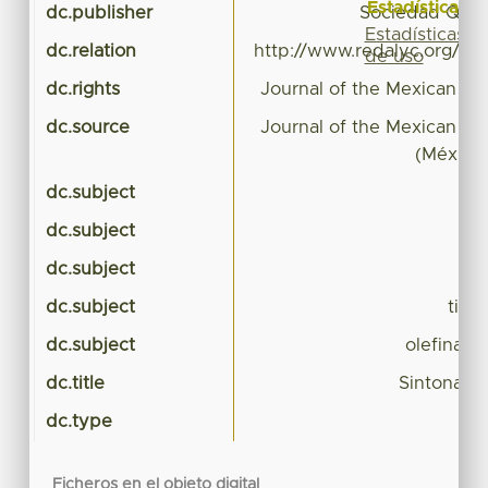
Estadísticas
dc.publisher
Sociedad Quím
Estadísticas
dc.relation
http://www.redalyc.org/rev
de uso
dc.rights
Journal of the Mexican Ch
dc.source
Journal of the Mexican Ch
(México
dc.subject
dc.subject
dc.subject
dc.subject
tioé
dc.subject
olefinas 
dc.title
Sintonas f
dc.type
Ficheros en el objeto digital