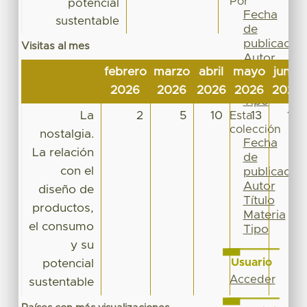
Por
potencial
Fecha
sustentable
de
publicación
Visitas al mes
Autor
febrero
marzo
abril
mayo
junio
Título
Materia
2026
2026
2026
2026
2026
Tipo
La
2
5
10
13
12
Esta
colección
nostalgia.
Fecha
La relación
de
con el
publicación
Autor
diseño de
Título
productos,
Materia
el consumo
Tipo
y su
Usuario
potencial
Acceder
sustentable