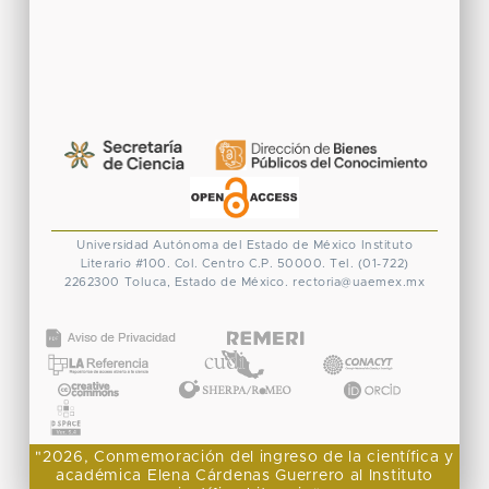
Universidad Autónoma del Estado de México
Instituto
Literario #100. Col. Centro
C.P. 50000. Tel. (01-722)
2262300
Toluca, Estado de México.
rectoria@uaemex.mx
CONACYT
"2026, Conmemoración del ingreso de la científica y
académica Elena Cárdenas Guerrero al Instituto