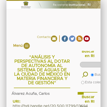
Contacto
Menú
Buscar
en RI
“ANÁLISIS Y
PERSPECTIVAS AL DOTAR
DE AUTONOMÍA AL
SISTEMA DE AGUAS DE
LA CIUDAD DE MÉXICO EN
Buscar 
MATERIA FINANCIERA Y
Esta colecció
DE GESTIÓN”
Álvarez Acuña, Carlos
Buscar
en RI
URI:
http://hdl.handle.net/20.500.11799/13694