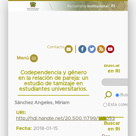
Contacto
Menú
Buscar
en RI
Codependencia y género
en la relación de pareja: un
estudio de tamizaje en
estudiantes universitarios.
Buscar 
Sánchez Angeles, Miriam
Esta colecció
URI:
http://hdl.handle.net/20.500.11799/137053
Buscar
Fecha:
2018-01-15
en RI