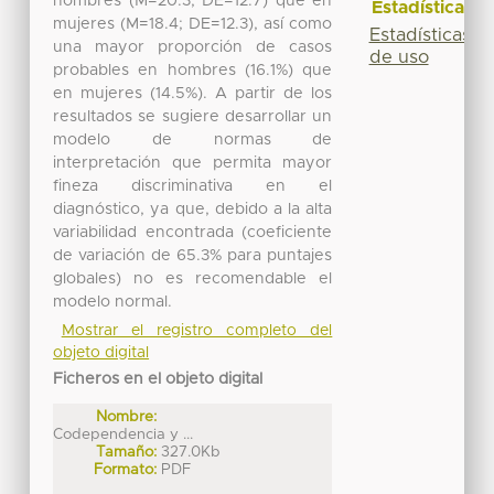
hombres (M=20.3; DE=12.7) que en
Estadísticas
mujeres (M=18.4; DE=12.3), así como
Estadísticas
una mayor proporción de casos
de uso
probables en hombres (16.1%) que
en mujeres (14.5%). A partir de los
resultados se sugiere desarrollar un
modelo de normas de
interpretación que permita mayor
fineza discriminativa en el
diagnóstico, ya que, debido a la alta
variabilidad encontrada (coeficiente
de variación de 65.3% para puntajes
globales) no es recomendable el
modelo normal.
Mostrar el registro completo del
objeto digital
Ficheros en el objeto digital
Nombre:
Codependencia y ...
Tamaño:
327.0Kb
Formato:
PDF