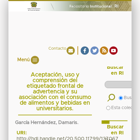
Contacto
Menú
Buscar
en RI
Aceptación, uso y
comprensión del
etiquetado frontal de
advertencia y su
asociación con el consumo
Buscar 
de alimentos y bebidas en
Esta colecció
universitarios.
García Hernández, Damaris.
Buscar
en RI
URI:
http://hdl.handle.net/20.500.11799/137067