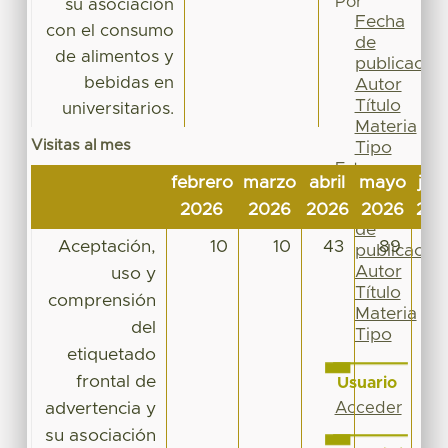
Por
su asociación
Fecha
con el consumo
de
de alimentos y
publicación
bebidas en
Autor
Título
universitarios.
Materia
Visitas al mes
Tipo
Esta
febrero
marzo
abril
mayo
jun
colección
Fecha
2026
2026
2026
2026
20
de
Aceptación,
10
10
43
89
5
publicación
Autor
uso y
Título
comprensión
Materia
del
Tipo
etiquetado
frontal de
Usuario
advertencia y
Acceder
su asociación