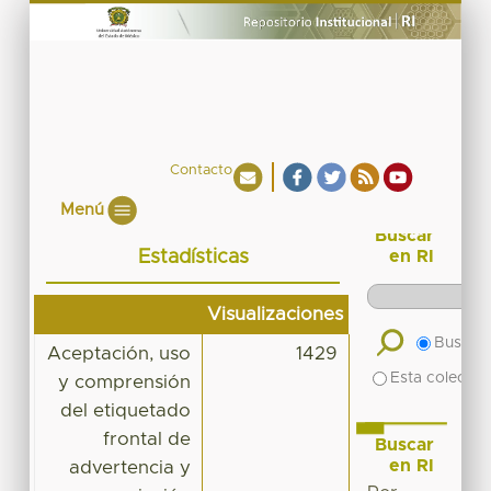
Contacto
Menú
Buscar
Estadísticas
en RI
Visualizaciones
Buscar 
Aceptación, uso
1429
Esta colecció
y comprensión
del etiquetado
frontal de
Buscar
en RI
advertencia y