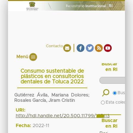
Contacto
Menú
Buscar
en RI
Consumo sustentable de
plásticos en consultorios
dentales de Toluca 2022
Buscar 
Gutiérrez Ávila, Mariana Dolores
;
Rosales García, Jiram Cristin
Esta colecció
URI:
http://hdl.handle.net/20.500.11799/137113
Buscar
Fecha:
2022-11
en RI