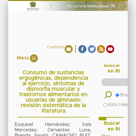
Contacto
Menú
Buscar
en RI
Consumo de sustancias
ergogénicas, dependencia
al ejercicio, síntomas de
dismorfia muscular y
trastornos alimentarios en
Buscar 
usuarias de gimnasio:
Esta colecció
revisión sistemática de la
literatura
Buscar
Esquivel Hernández, Irais
en RI
Mercedes
;
Cervantes Luna,
Brenda Sarahi
;
CAMACHO RUIZ,