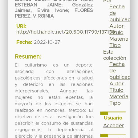
Por
ESTEBAN JAIME
;
González
Fecha
Jaimes, Elvira Ivone
;
FLORES
de
PEREZ, VIRGINIA
publicación
Autor
URI:
http://hdl.handle.net/20.500.11799/137136
Título
Materia
Fecha:
2022-10-27
Tipo
Esta
Resumen:
colección
Fecha
El culturismo es un deporte
de
asociado con alteraciones
publicación
psicológicas, afecciones en la salud
Autor
y deterioro en las relaciones
Título
interpersonales. Aunque las
Materia
mujeres no están exentas, la
Tipo
mayoría de los estudios se han
realizado en hombres. Método: El
objetivo de esta investigación fue
Usuario
describir el consumo de sustancias
Acceder
ergogénicas, la dependencia al
ejercicio y la presencia de síntomas