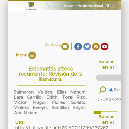
Contacto
Menú
Buscar
en RI
Estomatitis aftosa
recurrente: Revisión de la
literatura.
Buscar 
Salmeron Valdes, Elias Nahum
;
Lara Carrillo, Edith
;
Toral Rizo,
Esta colecció
Víctor Hugo
;
Flores Solano,
Violeta Evelyn
;
Santillan Reyes,
Ana Miriam
Buscar
en RI
URI:
http://hdl.handle.net/20.500.11799/137262