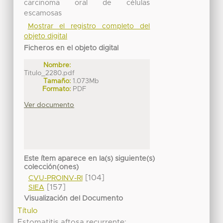
carcinoma oral de células
escamosas
Mostrar el registro completo del
objeto digital
Ficheros en el objeto digital
Nombre:
Titulo_2280.pdf
Tamaño:
1.073Mb
Formato:
PDF
Ver documento
Este ítem aparece en la(s) siguiente(s)
colección(ones)
[104]
CVU-PROINV-RI
[157]
SIEA
Visualización del Documento
Título
Estomatitis aftosa recurrente: