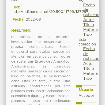
Por
Fecha
URI:
de
http://hdl.handle.net/20.500.11799/137267
publicación
Fecha:
2022-08
Autor
Título
Materia
Resumen:
Tipo
El objetivo de la presente
Esta
investigación fue desarrollar una
colección
prueba computarizada Stroop
Fecha
emocional para evaluar sesgos de
de
atención en usuarios consumidores
publicación
de sustancias Esteroides Anabólico-
Autor
Androgénicas. Se construyó
Título
mediante una técnica de asociación
Materia
libre de palabras, se desarrollaron
Tipo
ocho listas en total, cuatro listas
estímulo, conformadas por tres
Usuario
palabras cada una (relacionadas con
Acceder
la comida o figura) y cuatro listas de
palabras neutras (no relacionadas