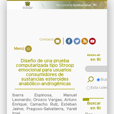
Contacto
Menú
Buscar
en RI
Diseño de una prueba
computarizada tipo Stroop
emocional para usuarios
consumidores de
sustancias esteroides
Buscar 
anabólico-androgénicas
Esta colecció
Ibarra Espinosa, Manuel
Leonardo
;
Orozco Vargas, Arturo
Buscar
Enrique
;
Camacho Ruíz, Esteban
en RI
Jaime
;
Fragoso-Salvatierra, Yareli
Itzel