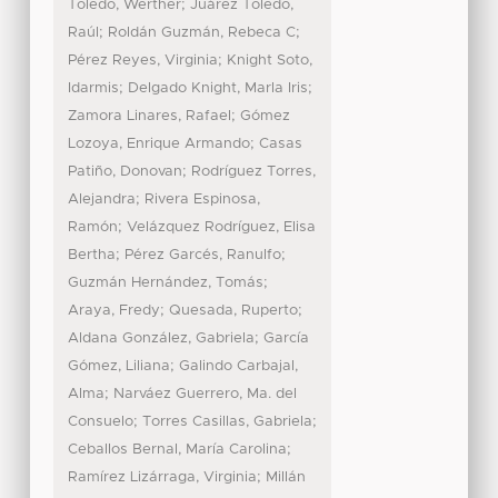
;
Toledo, Werther
Juárez Toledo,
;
;
Raúl
Roldán Guzmán, Rebeca C
;
Pérez Reyes, Virginia
Knight Soto,
;
;
Idarmis
Delgado Knight, Marla Iris
;
Zamora Linares, Rafael
Gómez
;
Lozoya, Enrique Armando
Casas
;
Patiño, Donovan
Rodríguez Torres,
;
Alejandra
Rivera Espinosa,
;
Ramón
Velázquez Rodríguez, Elisa
;
;
Bertha
Pérez Garcés, Ranulfo
;
Guzmán Hernández, Tomás
;
;
Araya, Fredy
Quesada, Ruperto
;
Aldana González, Gabriela
García
;
Gómez, Liliana
Galindo Carbajal,
;
Alma
Narváez Guerrero, Ma. del
;
;
Consuelo
Torres Casillas, Gabriela
;
Ceballos Bernal, María Carolina
;
Ramírez Lizárraga, Virginia
Millán