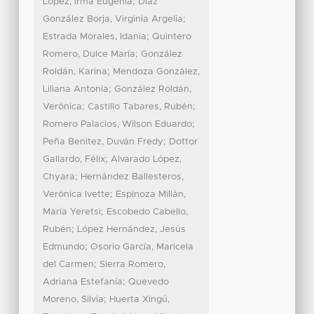
;
López, Irma Eugenia
Díaz
;
González Borja, Virginia Argelia
;
Estrada Morales, Idania
Quintero
;
Romero, Dulce María
González
;
Roldán, Karina
Mendoza González,
;
Liliana Antonia
González Roldán,
;
;
Verónica
Castillo Tabares, Rubén
;
Romero Palacios, Wilson Eduardo
;
Peña Benitez, Duván Fredy
Dottor
;
Gallardo, Félix
Alvarado López,
;
Chyara
Hernández Ballesteros,
;
Verónica Ivette
Espinoza Millán,
;
María Yeretsi
Escobedo Cabello,
;
Rubén
López Hernández, Jesús
;
Edmundo
Osorio García, Maricela
;
del Carmen
Sierra Romero,
;
Adriana Estefanía
Quevedo
;
Moreno, Silvia
Huerta Xingú,