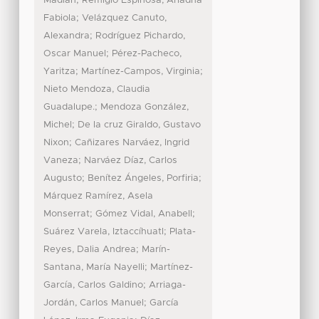
;
Madian
Remigio Espinosa, Ariadna
;
Fabiola
Velázquez Canuto,
;
Alexandra
Rodríguez Pichardo,
;
Oscar Manuel
Pérez-Pacheco,
;
;
Yaritza
Martínez-Campos, Virginia
Nieto Mendoza, Claudia
;
Guadalupe.
Mendoza González,
;
Michel
De la cruz Giraldo, Gustavo
;
Nixon
Cañizares Narváez, Ingrid
;
Vaneza
Narváez Díaz, Carlos
;
;
Augusto
Benítez Ángeles, Porfiria
Márquez Ramírez, Asela
;
;
Monserrat
Gómez Vidal, Anabell
;
Suárez Varela, Iztaccíhuatl
Plata-
;
Reyes, Dalia Andrea
Marín-
;
Santana, María Nayelli
Martínez-
;
García, Carlos Galdino
Arriaga-
;
Jordán, Carlos Manuel
García