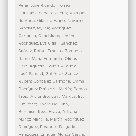
;
Peña, José Ricardo
Torres
;
González, Yahaira Cecilia
Vázquez
;
de Anda, Gilberto Felipe
Navarro
;
Sánchez, Myrna
Rodríguez
;
Carranza, Guadalupe
Jiménez
;
Rodríguez, Eva Citlali
Sánchez
;
Suárez, Rafael Ernesto
Zamudio
;
Ramo, María Fernanda
Olmos
;
Cruz, Agustín
Torres Villarreal,
;
José Samael
Gutiérrez Gómez,
;
;
Rubén
González Carmona, Emma
;
Rodríguez Peñaloza, Martín
Ramos
;
Trejo, Alejandro
Luna Vargas, Eva
;
Luz Irene
Rivera De Luna,
;
;
Berenice
Reza Bravo, Adriana
;
Muñoz Mancilla, Martín
Rodríguez
;
Rodríguez, Emanuel
Delgado
;
Velázquez, Enrique
Muñoz García,