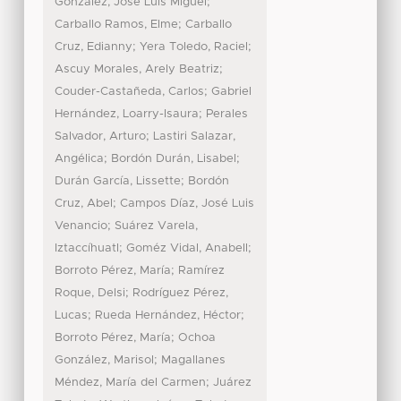
;
González, José Luis Miguel
;
Carballo Ramos, Elme
Carballo
;
;
Cruz, Edianny
Yera Toledo, Raciel
;
Ascuy Morales, Arely Beatriz
;
Couder-Castañeda, Carlos
Gabriel
;
Hernández, Loarry-Isaura
Perales
;
Salvador, Arturo
Lastiri Salazar,
;
;
Angélica
Bordón Durán, Lisabel
;
Durán García, Lissette
Bordón
;
Cruz, Abel
Campos Díaz, José Luis
;
Venancio
Suárez Varela,
;
;
Iztaccíhuatl
Goméz Vidal, Anabell
;
Borroto Pérez, María
Ramírez
;
Roque, Delsi
Rodríguez Pérez,
;
;
Lucas
Rueda Hernández, Héctor
;
Borroto Pérez, María
Ochoa
;
González, Marisol
Magallanes
;
Méndez, María del Carmen
Juárez