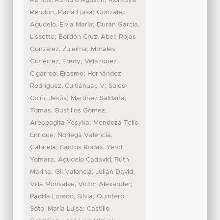
;
Ramos, Romulo Agustin
Montoya
;
Rendón, María Luisa
González
;
Agudelo, Elvia María
Durán García,
;
;
Lissette
Bordón Cruz, Abel
Rojas
;
González, Zuleima
Morales
;
Gutiérrez, Fredy
Velázquez
;
Cigarroa, Erasmo
Hernández
;
Rodríguez, Cuitláhuac V
Sales
;
Colín, Jesús
Martínez Saldaña,
;
Tomas
Bustillos Gómez,
;
Areopagita Yesyka
Mendoza Tello,
;
Enrique
Noriega Valencia,
;
Gabriela
Santos Rodas, Yendi
;
Yomara
Agudelo Cadavid, Ruth
;
;
Marina
Gil Valencia, Julián David
;
Villa Monsalve, Víctor Alexander
;
Padilla Loredo, Silvia
Quintero
;
Soto, María Luisa
Castillo