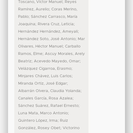
;
Toscano, Víctor Manuel
Reyes
;
Ramírez, Aurelio
Coras Merino,
;
Pablo
Sánchez Carrasco, María
;
;
Joaquina
Rivera Cruz, Leticia
;
Hernández Hernández, Ameyali
;
Hernández Soto, José Antonio
Mar
;
Olivares, Héctor Manuel
Carballo
;
Ramos, Elme
Ascuy Morales, Arely
;
;
Beatriz
Acevedo Mayedo, Omar
;
Velázquez Cigarroa, Erasmo
;
Minjares Chávez, Luis Carlos
;
Miranda Ortiz, José Edgar
;
Albarrán Olvera, Claudia Yolanda
;
Canales García, Rosa Azalea
;
Sánchez Suárez, Rafael Ernesto
;
Luna Mata, Marco Antonio
;
Quintero López, Irma
Ruiz
;
González, Rosey Obet
Victorino