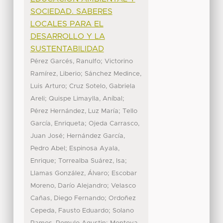
SOCIEDAD. SABERES
LOCALES PARA EL
DESARROLLO Y LA
SUSTENTABILIDAD
;
Pérez Garcés, Ranulfo
Victorino
;
Ramírez, Liberio
Sánchez Medince,
;
Luis Arturo
Cruz Sotelo, Gabriela
;
;
Areli
Quispe Limaylla, Aníbal
;
Pérez Hernández, Luz María
Tello
;
García, Enriqueta
Ojeda Carrasco,
;
Juan José
Hernández García,
;
Pedro Abel
Espinosa Ayala,
;
;
Enrique
Torrealba Suárez, Isa
;
Llamas González, Álvaro
Escobar
;
Moreno, Darío Alejandro
Velasco
;
Cañas, Diego Fernando
Ordoñez
;
Cepeda, Fausto Eduardo
Solano