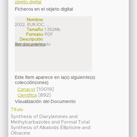
objeto digital
Ficheros en el objeto digital
Nombre:
2022, EURJOC, ...
Tamaño:
1.352Mb
Formato:
PDF
Descripción:
Articulo publicado
Ver documento
Este ítem aparece en la(s) siguiente(s)
colección(ones)
[10019]
Conacyt
[892]
Científica
Visualización del Documento
Título
Synthesis of Diarylamines and
Methylcarbazoles and Formal Total
Synthesis of Alkaloids Ellipticine and
Olivacine