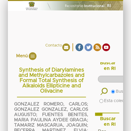
Contacto
Menú
Buscar
en RI
Synthesis of Diarylamines
and Methylcarbazoles and
Formal Total Synthesis of
Alkaloids Ellipticine and
Olivacine
Buscar 
Esta colecció
GONZALEZ ROMERO, CARLOS
;
GONZALEZ GONZALEZ, CARLOS
AUGUSTO
;
FUENTES BENITES,
Buscar
MARIA PAULINA AYDEE GRACIA
;
en RI
TAMARIZ MASCARUA, JOAQUIN
;
BECERRA MARTINEZ, ELVIA
;