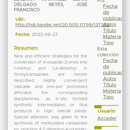
Por
DELGADO REYES, JOSE
Fecha
FRANCISCO
de
publicación
URI:
Autor
http://hdl.handle.net/20.500.11799/137293
Título
Fecha:
2022-06-27
Materia
Tipo
Resumen:
Esta
colección
New and efficient strategies for the
Fecha
conversion of 4-oxazolin-2-ones into
de
1-methyl and 1,4-dimethyl 3-
publicación
formylcarbazoles are herein
Autor
described. Highly convergent
Título
cascade and one-pot processes
Materia
afforded the corresponding
Tipo
diarylamines, as in situ formed
synthetic intermediates or final
Usuario
products in high overall yields.
Special attention was given to the
Acceder
synthesis of methylated carbazoles
by reacting 4,5-dimethyl-4-oxazolin-