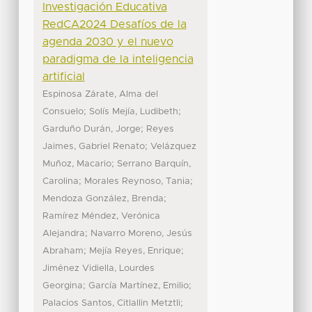
Investigación Educativa
RedCA2024 Desafíos de la
agenda 2030 y el nuevo
paradigma de la inteligencia
artificial
Espinosa Zárate, Alma del
;
;
Consuelo
Solís Mejía, Ludibeth
;
Garduño Durán, Jorge
Reyes
;
Jaimes, Gabriel Renato
Velázquez
;
Muñoz, Macario
Serrano Barquín,
;
;
Carolina
Morales Reynoso, Tania
;
Mendoza González, Brenda
Ramírez Méndez, Verónica
;
Alejandra
Navarro Moreno, Jesús
;
;
Abraham
Mejía Reyes, Enrique
Jiménez Vidiella, Lourdes
;
;
Georgina
García Martínez, Emilio
;
Palacios Santos, Citlallin Metztli