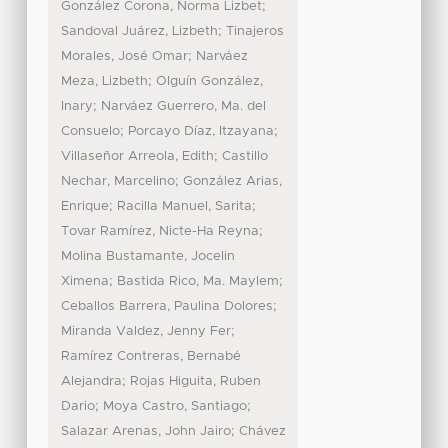
;
González Corona, Norma Lizbet
;
Sandoval Juárez, Lizbeth
Tinajeros
;
Morales, José Omar
Narváez
;
Meza, Lizbeth
Olguín González,
;
Inary
Narváez Guerrero, Ma. del
;
;
Consuelo
Porcayo Díaz, Itzayana
;
Villaseñor Arreola, Edith
Castillo
;
Nechar, Marcelino
González Arias,
;
;
Enrique
Racilla Manuel, Sarita
;
Tovar Ramírez, Nicte-Ha Reyna
Molina Bustamante, Jocelin
;
;
Ximena
Bastida Rico, Ma. Maylem
;
Ceballos Barrera, Paulina Dolores
;
Miranda Valdez, Jenny Fer
Ramírez Contreras, Bernabé
;
Alejandra
Rojas Higuita, Ruben
;
;
Dario
Moya Castro, Santiago
;
Salazar Arenas, John Jairo
Chávez