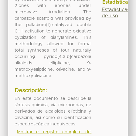
Estadísticas
2-ones with enones under
Estadísticas
microwave irradiation. The
de uso
carbazole scaffold was provided by
the palladium(II)-catalyzed double
C−H activation to generate oxidative
cyclization of diarylamines. This
methodology allowed for formal
total syntheses of four naturally
occurring pyrido[4,3-b]carbazole
alkaloids ellipticine, 9-
methoxyellipticine, olivacine, and 9-
methoxyolivacine.
Descripción:
En este documento se describe la
síntesis química, vía microondas, de
derivados de alcaloides elipticina y
olivacina, así como su identificación
espectroscópica inequívocas.
Mostrar el registro completo del