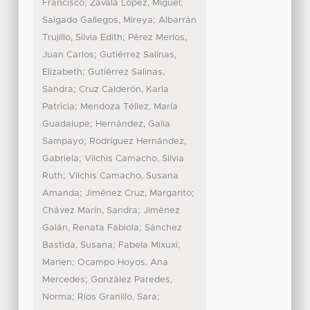
;
;
Francisco
Zavala López, Miguel
;
Salgado Gallegos, Mireya
Albarrán
;
Trujillo, Silvia Edith
Pérez Merlos,
;
Juan Carlos
Gutiérrez Salinas,
;
Elizabeth
Gutiérrez Salinas,
;
Sandra
Cruz Calderón, Karla
;
Patricia
Mendoza Téllez, María
;
Guadalupe
Hernández, Galia
;
Sampayo
Rodríguez Hernández,
;
Gabriela
Vilchis Camacho, Silvia
;
Ruth
Vilchis Camacho, Susana
;
;
Amanda
Jiménez Cruz, Margarito
;
Chávez Marín, Sandra
Jiménez
;
Galán, Renata Fabiola
Sánchez
;
Bastida, Susana
Fabela Mixuxi,
;
Marlen
Ocampo Hoyos, Ana
;
Mercedes
González Paredes,
;
;
Norma
Ríos Granillo, Sara