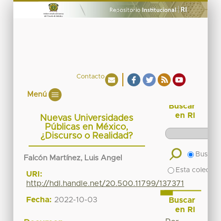
Contacto
Menú
Buscar
en RI
Nuevas Universidades
Públicas en México,
¿Discurso o Realidad?
Buscar 
Falcón Martínez, Luis Angel
Esta colecció
URI:
http://hdl.handle.net/20.500.11799/137371
Fecha:
2022-10-03
Buscar
en RI