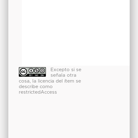
Excepto si se
señala otra
cosa, la licencia del ítem se
describe como
restrictedAccess