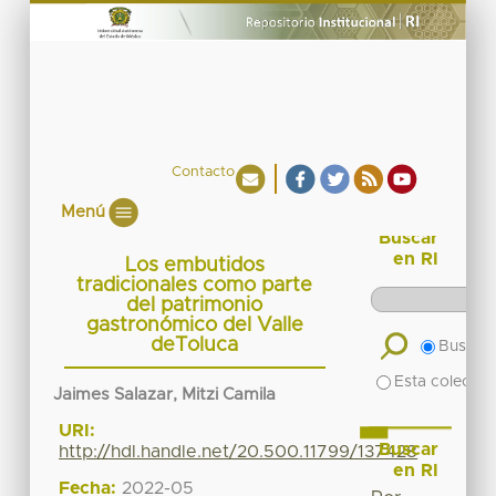
Contacto
Menú
Buscar
en RI
Los embutidos
tradicionales como parte
del patrimonio
gastronómico del Valle
deToluca
Buscar 
Esta colecció
Jaimes Salazar, Mitzi Camila
URI:
Buscar
http://hdl.handle.net/20.500.11799/137428
en RI
Fecha:
2022-05