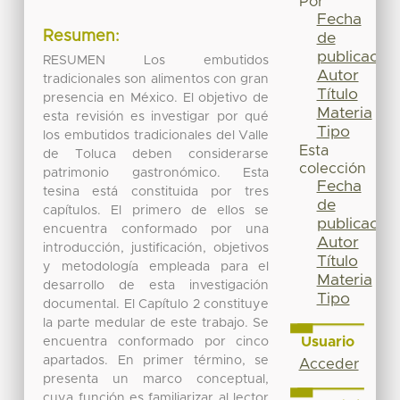
Por
Fecha
Resumen:
de
publicación
RESUMEN Los embutidos
Autor
tradicionales son alimentos con gran
Título
presencia en México. El objetivo de
Materia
esta revisión es investigar por qué
Tipo
los embutidos tradicionales del Valle
Esta
de Toluca deben considerarse
colección
patrimonio gastronómico. Esta
Fecha
tesina está constituida por tres
de
capítulos. El primero de ellos se
publicación
encuentra conformado por una
Autor
introducción, justificación, objetivos
Título
y metodología empleada para el
Materia
desarrollo de esta investigación
Tipo
documental. El Capítulo 2 constituye
la parte medular de este trabajo. Se
Usuario
encuentra conformado por cinco
apartados. En primer término, se
Acceder
presenta un marco conceptual,
cuya función es familiarizar al lector