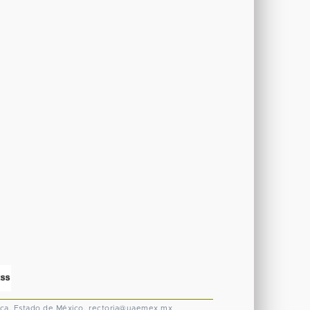
ca, Estado de México.
rectoria@uaemex.mx