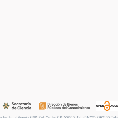
co
Instituto Literario #100. Col. Centro
C.P. 50000. Tel. (01-722) 2262300
Tolu