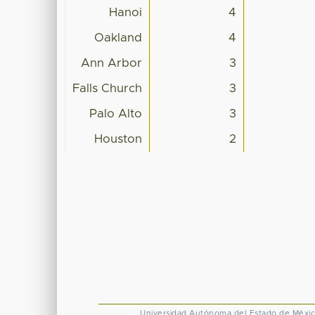
Hanoi
4
Oakland
4
Ann Arbor
3
Falls Church
3
Palo Alto
3
Houston
2
Universidad Autónoma del Estado de Méxi