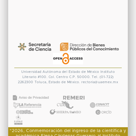
Universidad Autónoma del Estado de México
Instituto
Literario #100. Col. Centro
C.P. 50000. Tel. (01-722)
2262300
Toluca, Estado de México.
rectoria@uaemex.mx
CONACYT
"2026, Conmemoración del ingreso de la científica y
académica Elena Cárdenas Guerrero al Instituto