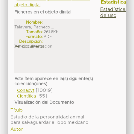
Estadísticas
objeto digital
Estadísticas
Ficheros en el objeto digital
de uso
Nombre:
Talavera, Pacheco ...
Tamaño:
261.6Kb
Formato:
PDF
Descripción:
Artículo divulgación
Ver documento
Este ítem aparece en la(s) siguiente(s)
colección(ones)
[10019]
Conacyt
[55]
Científica
Visualización del Documento
Título
Estudio de la personalidad animal
para salvaguardar al lobo mexicano
Autor