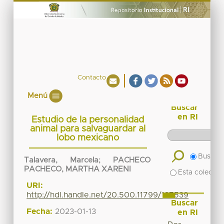
Contacto
Menú
Buscar
en RI
Estudio de la personalidad
animal para salvaguardar al
lobo mexicano
Buscar 
Talavera, Marcela
;
PACHECO
PACHECO, MARTHA XARENI
Esta colecció
URI:
http://hdl.handle.net/20.500.11799/137539
Buscar
Fecha:
2023-01-13
en RI