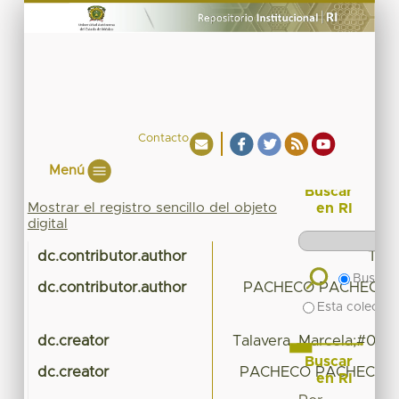
Contacto
Menú
Buscar
Mostrar el registro sencillo del objeto
en RI
digital
dc.contributor.author
Tala
Buscar 
dc.contributor.author
PACHECO PACHECO,
Esta colecció
dc.creator
Talavera, Marcela;#000
Buscar
dc.creator
PACHECO PACHECO, 
en RI