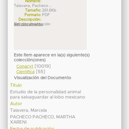
Nombre:
Talavera, Pacheco ...
Tamaño:
261.6Kb
Formato:
PDF
Descripción:
Artículo divulgación
Ver documento
Este ítem aparece en la(s) siguiente(s)
colección(ones)
[10019]
Conacyt
[55]
Científica
Visualización del Documento
Título
Estudio de la personalidad animal
para salvaguardar al lobo mexicano
Autor
Talavera, Marcela
PACHECO PACHECO, MARTHA
XARENI
Fecha de publicación