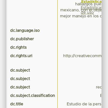
Estadísticas
hallazgos pueden 
Estadísticas
mexicano, con el objeti
de uso
mejor manejo en los dif
de
dc.language.iso
dc.publisher
dc.rights
dc.rights.uri
http://creativecommons
dc.subject
dc.subject
pe
dc.subject
redes 
dc.subject.classification
BIO
dc.title
Estudio de la persona