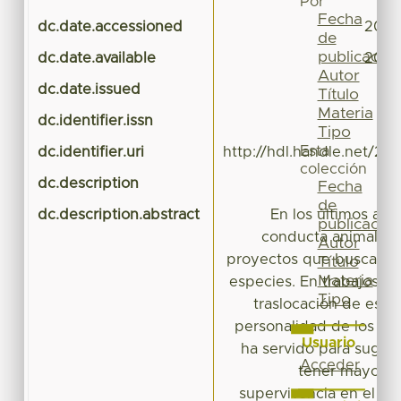
Por
Fecha
dc.date.accessioned
2023
de
publicación
dc.date.available
2023
Autor
dc.date.issued
Título
Materia
dc.identifier.issn
Tipo
Esta
dc.identifier.uri
http://hdl.handle.net/20
colección
dc.description
Ar
Fecha
de
dc.description.abstract
En los últimos años
publicación
conducta animal se
Autor
proyectos que buscan l
Título
Materia
especies. En trabajos de
Tipo
traslocación de espec
personalidad de los ca
Usuario
ha servido para sugeri
Acceder
tener mayores
supervivencia en el me