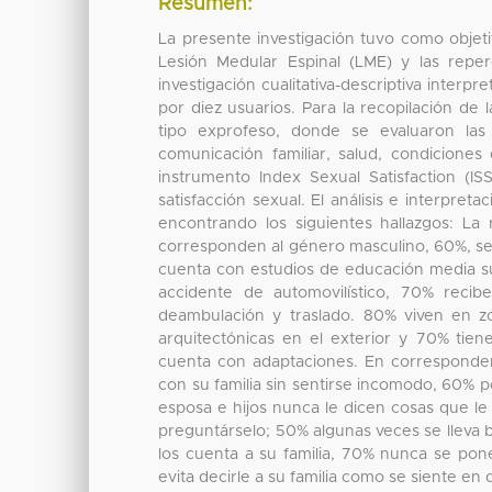
Resumen:
La presente investigación tuvo como objet
Lesión Medular Espinal (LME) y las reperc
investigación cualitativa-descriptiva interpr
por diez usuarios. Para la recopilación de 
tipo exprofeso, donde se evaluaron las s
comunicación familiar, salud, condiciones
instrumento Index Sexual Satisfaction (IS
satisfacción sexual. El análisis e interpret
encontrando los siguientes hallazgos: La
corresponden al género masculino, 60%, se
cuenta con estudios de educación media su
accidente de automovilístico, 70% recibe
deambulación y traslado. 80% viven en zo
arquitectónicas en el exterior y 70% tiene
cuenta con adaptaciones. En correspondenc
con su familia sin sentirse incomodo, 60% po
esposa e hijos nunca le dicen cosas que l
preguntárselo; 50% algunas veces se lleva 
los cuenta a su familia, 70% nunca se po
evita decirle a su familia como se siente e