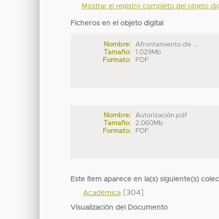
Mostrar el registro completo del objeto dig
Ficheros en el objeto digital
Nombre:
Afrontamiento de ...
Tamaño:
1.029Mb
Formato:
PDF
Nombre:
Autorización.pdf
Tamaño:
2.060Mb
Formato:
PDF
Este ítem aparece en la(s) siguiente(s) cole
[304]
Académica
Visualización del Documento