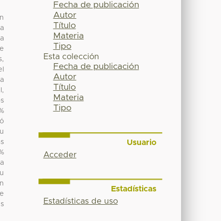
Fecha de publicación
Autor
on
Título
la
Materia
da
Tipo
de
Esta colección
s,
Fecha de publicación
el
Autor
la
Título
l,
Materia
os
Tipo
0%
ió
su
Usuario
as
0%
Acceder
la
su
in
Estadísticas
se
Estadísticas de uso
es