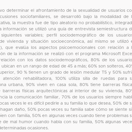
ivo determinar el afrontamiento de la sexualidad de usuarios c
usiones sociofamiliares, se desarrolló bajo la modalidad de 
etativa, la muestra fue de tipo aleatorio no probabilístico, integra
la información se utilizó una guía de entrevista semiestructura 
iguientes variables; perfil sociodemográfico de los usuario
 de vivienda y situación socioeconómica, así mismo se utilizó 
S), que evalúa los aspectos psicoemocionales con relación a 
ación de la información se realizó con el programa Microsoft Exce
 relación con los datos sociodemográficos, 80% de los usuari
 ubican en un rango de edad de 45 a más; 60% son solteros, 4
perior, 90 % tienen un grado de lesión medular T5 y 50% sufr
 atención rehabilitadora, 100% utiliza silla de ruedas para 
na urbana, 90% viven en casa sola, 80% tiene barreras físic
 barreras físicas arquitectónicas al interior de su vivienda, 8
ia la comunicación familiar, 70% de los usuarios siempre hab
cas veces le es difícil pedirle a su familia lo que desea, 50% de 
e hagan daño, 50% pocas veces su familia sabe cómo se siente s
bien con familia, 50% en algunas veces cuando tiene problemas 
ne de mal humor cuando habla con su familia, 50% algunas vec
n determinadas ocasiones.