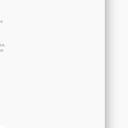
de
sa,
be