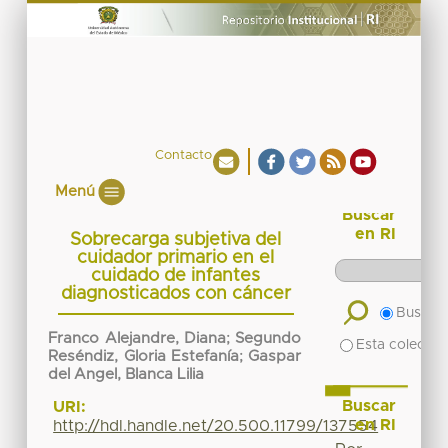
Contacto
Menú
Buscar
en RI
Sobrecarga subjetiva del
cuidador primario en el
cuidado de infantes
diagnosticados con cáncer
Buscar 
Franco Alejandre, Diana
;
Segundo
Esta colecció
Reséndiz, Gloria Estefanía
;
Gaspar
del Angel, Blanca Lilia
Buscar
URI:
en RI
http://hdl.handle.net/20.500.11799/137554