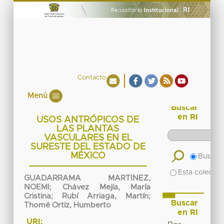
Contacto
Menú
Buscar
en RI
USOS ANTRÓPICOS DE
LAS PLANTAS
VASCULARES EN EL
SURESTE DEL ESTADO DE
MÉXICO
Buscar 
Esta colecció
GUADARRAMA MARTINEZ,
NOEMI
;
Chávez Mejía, María
Cristina
;
Rubí Arriaga, Martín
;
Buscar
Thomé Ortiz, Humberto
en RI
URI: