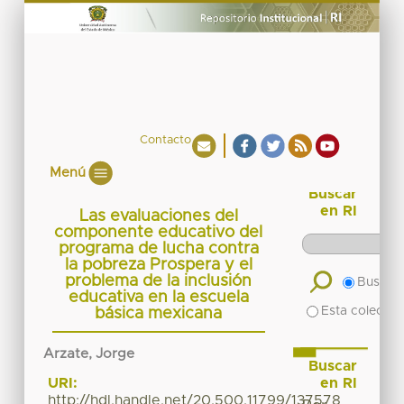
Contacto
Menú
Buscar
en RI
Las evaluaciones del
componente educativo del
programa de lucha contra
la pobreza Prospera y el
problema de la inclusión
Buscar 
educativa en la escuela
Esta colecció
básica mexicana
Arzate, Jorge
Buscar
en RI
URI:
http://hdl.handle.net/20.500.11799/137578