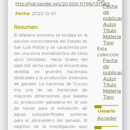
Por
http://hdl.handle.net/20.500.11799/137589
Fecha
de
Fecha:
2022-12-01
publicación
Autor
Resumen:
Título
El altiplano potosino se localiza en la
Materia
porción noroccidental del Estado de
Tipo
San Luis Potosí y se caracteriza por
Esta
ser una zona semidesértica de clima
colección
seco templado. Hacia finales del
Fecha
siglo XIX dicha región se encontraba
de
dividida en grandes haciendas
publicación
dedicadas a la producción extensiva
Autor
de ganado. La hacienda de Cruces
Título
era una de las haciendas de
Materia
mayores dimensiones que basaba
Tipo
su producción ganadera en el uso
de norias para la extracción de
Usuario
aguas subsuperficiales someras
Acceder
para el abrevadero del ganado. El
objetivo de la investigación aquí