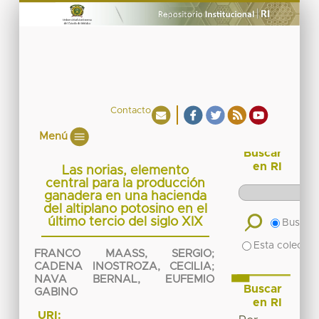
Contacto
Menú
Buscar
en RI
Las norias, elemento
central para la producción
ganadera en una hacienda
del altiplano potosino en el
último tercio del siglo XIX
Buscar 
Esta colecció
FRANCO MAASS, SERGIO
;
CADENA INOSTROZA, CECILIA
;
NAVA BERNAL, EUFEMIO
Buscar
GABINO
en RI
URI: