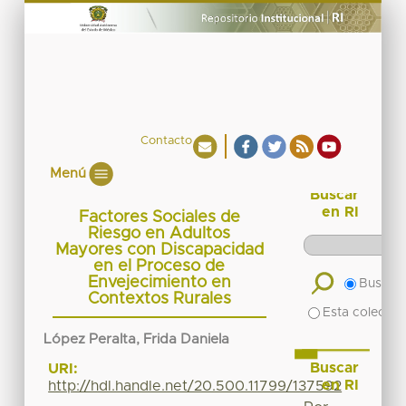
Contacto
Menú
Buscar
en RI
Factores Sociales de
Riesgo en Adultos
Mayores con Discapacidad
en el Proceso de
Envejecimiento en
Buscar 
Contextos Rurales
Esta colecció
López Peralta, Frida Daniela
Buscar
URI:
en RI
http://hdl.handle.net/20.500.11799/137592