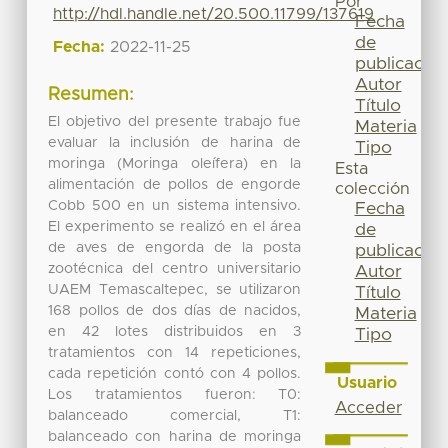
Por
http://hdl.handle.net/20.500.11799/137619
Fecha
de
Fecha:
2022-11-25
publicación
Autor
Resumen:
Título
El objetivo del presente trabajo fue
Materia
evaluar la inclusión de harina de
Tipo
moringa (Moringa oleífera) en la
Esta
alimentación de pollos de engorde
colección
Cobb 500 en un sistema intensivo.
Fecha
El experimento se realizó en el área
de
de aves de engorda de la posta
publicación
zootécnica del centro universitario
Autor
UAEM Temascaltepec, se utilizaron
Título
168 pollos de dos días de nacidos,
Materia
en 42 lotes distribuidos en 3
Tipo
tratamientos con 14 repeticiones,
cada repetición contó con 4 pollos.
Usuario
Los tratamientos fueron: T0:
Acceder
balanceado comercial, T1:
balanceado con harina de moringa