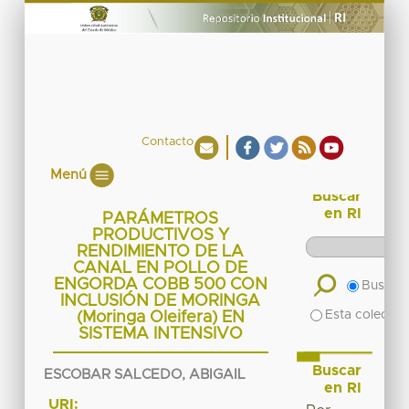
Contacto
Menú
Buscar
en RI
PARÁMETROS
PRODUCTIVOS Y
RENDIMIENTO DE LA
CANAL EN POLLO DE
ENGORDA COBB 500 CON
Buscar 
INCLUSIÓN DE MORINGA
Esta colecció
(Moringa Oleifera) EN
SISTEMA INTENSIVO
Buscar
ESCOBAR SALCEDO, ABIGAIL
en RI
URI: