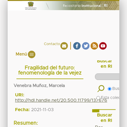
Contacto
Menú
Buscar
en RI
Fragilidad del futuro:
fenomenología de la vejez
Venebra Muñoz, Marcela
Buscar 
URI:
Esta colecció
http://hdl.handle.net/20.500.11799/137676
Fecha:
2021-11-03
Buscar
en RI
Resumen: