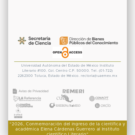
Universidad Autónoma del Estado de México
Instituto
Literario #100. Col. Centro
C.P. 50000. Tel. (01-722)
2262300
Toluca, Estado de México.
rectoria@uaemex.mx
CONACYT
"2026, Conmemoración del ingreso de la científica y
académica Elena Cárdenas Guerrero al Instituto
científico Literario"