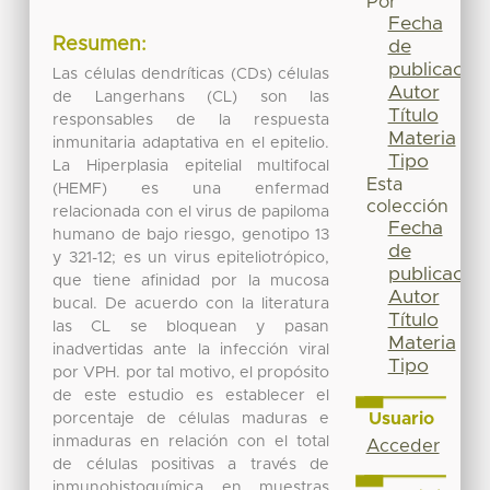
Por
Fecha
Resumen:
de
publicación
Las células dendríticas (CDs) células
Autor
de Langerhans (CL) son las
Título
responsables de la respuesta
Materia
inmunitaria adaptativa en el epitelio.
Tipo
La Hiperplasia epitelial multifocal
Esta
(HEMF) es una enfermad
colección
relacionada con el virus de papiloma
Fecha
humano de bajo riesgo, genotipo 13
de
y 321-12; es un virus epiteliotrópico,
publicación
que tiene afinidad por la mucosa
Autor
bucal. De acuerdo con la literatura
Título
las CL se bloquean y pasan
Materia
inadvertidas ante la infección viral
Tipo
por VPH. por tal motivo, el propósito
de este estudio es establecer el
Usuario
porcentaje de células maduras e
inmaduras en relación con el total
Acceder
de células positivas a través de
inmunohistoquímica en muestras