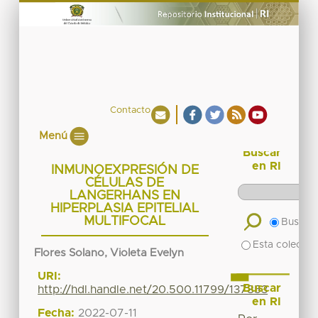
Contacto
Menú
Buscar
en RI
INMUNOEXPRESIÓN DE
CÉLULAS DE
LANGERHANS EN
HIPERPLASIA EPITELIAL
MULTIFOCAL
Buscar 
Esta colecció
Flores Solano, Violeta Evelyn
URI:
Buscar
http://hdl.handle.net/20.500.11799/137853
en RI
Fecha:
2022-07-11