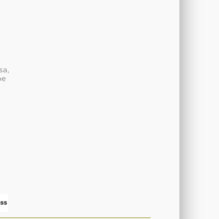
sa,
be