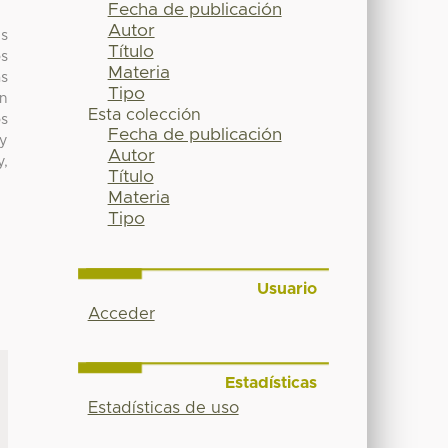
Fecha de publicación
Autor
es
Título
os
Materia
as
Tipo
en
Esta colección
os
Fecha de publicación
 y
Autor
y,
Título
Materia
Tipo
Usuario
Acceder
Estadísticas
Estadísticas de uso