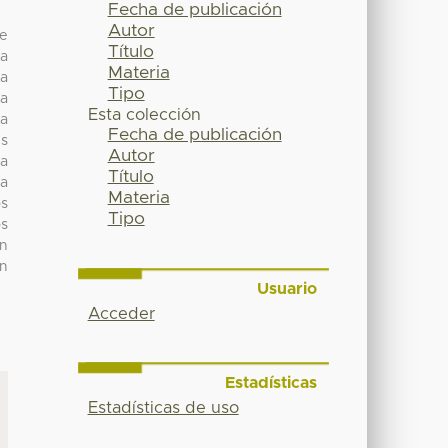
Fecha de publicación
Autor
de
Título
ra
Materia
ra
Tipo
la
Esta colección
 a
Fecha de publicación
es
Autor
ra
Título
la
Materia
os
Tipo
os
on
ón
Usuario
Acceder
Estadísticas
Estadísticas de uso