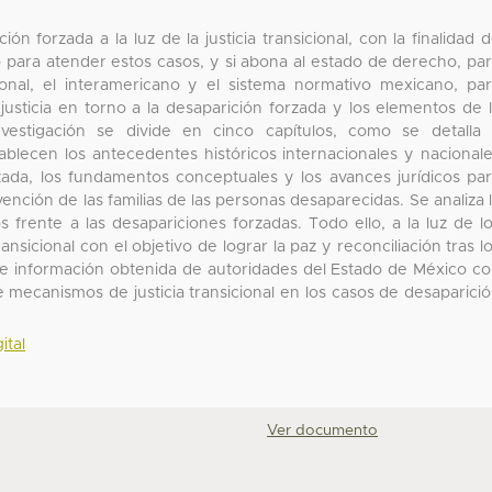
ón forzada a la luz de la justicia transicional, con la finalidad 
para atender estos casos, y si abona al estado de derecho, pa
cional, el interamericano y el sistema normativo mexicano, pa
 justicia en torno a la desaparición forzada y los elementos de 
 investigación se divide en cinco capítulos, como se detalla
ablecen los antecedentes históricos internacionales y nacional
ada, los fundamentos conceptuales y los avances jurídicos pa
ención de las familias de las personas desaparecidas. Se analiza 
s frente a las desapariciones forzadas. Todo ello, a la luz de l
sicional con el objetivo de lograr la paz y reconciliación tras l
o de información obtenida de autoridades del Estado de México c
e mecanismos de justicia transicional en los casos de desaparici
ital
Ver documento