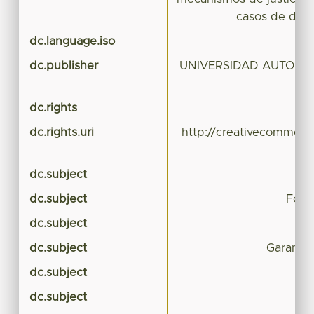
casos de desa
dc.language.iso
dc.publisher
UNIVERSIDAD AUTONO
dc.rights
dc.rights.uri
http://creativecommons
dc.subject
Ju
dc.subject
Form
dc.subject
dc.subject
Garantía
dc.subject
dc.subject