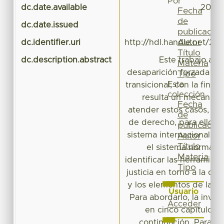
Por
dc.date.available
2023-
Fecha
de
dc.date.issued
publicación
Autor
dc.identifier.uri
http://hdl.handle.net/20
Título
dc.description.abstract
Este trabajo abo
Materia
desaparición forzada a la 
Tipo
Esta
transicional, con la final
colección
resulta un mecanis
Fecha
atender estos casos, y s
de
de derecho, para ello, s
publicación
sistema internacional, e
Autor
Título
el sistema normati
Materia
identificar las herramien
Tipo
justicia en torno a la de
y los elementos de la just
Usuario
Para abordarlo, la inves
Acceder
en cinco capítulos, 
continuación. Para ab