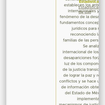
Estadísticas
establecen los antece
Estadísticas
internacionales y na
de uso
fenómeno de la desapari
fundamentos conceptual
jurídicos para reg
reconociendo la in
familias de las person
Se analiza l
internacional de los es
desapariciones forzada
luz de los componen
de la justicia transicio
de lograr la paz y recon
conflictos y se hace un an
de información obtenid
del Estado de México 
implementación
mecanismos de justicia tr