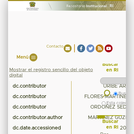
Contacto
Menú
Buscar
Mostrar el registro sencillo del objeto
en RI
digital
dc.contributor
URIBE ARZA
Buscar 
dc.contributor
FLORES MARTINEZ,
Esta colecció
dc.contributor
ORDOÑEZ SEDEÑ
dc.contributor.author
MARTINEZ GUZMA
Buscar
en RI
dc.date.accessioned
2023-