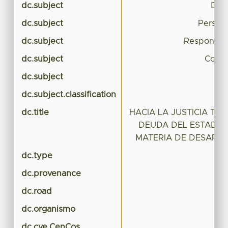
dc.subject
Desa
dc.subject
Person
dc.subject
Responsabi
dc.subject
Comis
dc.subject
dc.subject.classification
CI
dc.title
HACIA LA JUSTICIA TR
DEUDA DEL ESTADO 
MATERIA DE DESAPA
dc.type
dc.provenance
dc.road
dc.organismo
dc.cve.CenCos